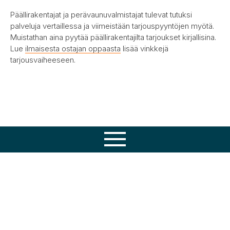
Päällirakentajat ja perävaunuvalmistajat tulevat tutuksi
palveluja vertaillessa ja viimeistään tarjouspyyntöjen myötä.
Muistathan aina pyytää päällirakentajilta tarjoukset kirjallisina.
Lue
ilmaisesta ostajan oppaasta
lisää vinkkejä
tarjousvaiheeseen.
Osaamisemme
Tuotteet
Huolto
Varaosat