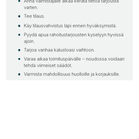
Anna valmistajalle aikaa kerätä tietoa tarjousta
varten.
Tee tilaus.
Käy tilausvahvistus läpi ennen hyväksymistä.
Pyydä apua rahoitustarjousten kyselyyn hyvissä
ajoin.
Tarjoa vanhaa kalustoasi vaihtoon.
Varaa aikaa toimituspäivälle – noudossa voidaan
tehdä viimeiset säädöt.
Varmista mahdollisuus huolloille ja korjauksille.