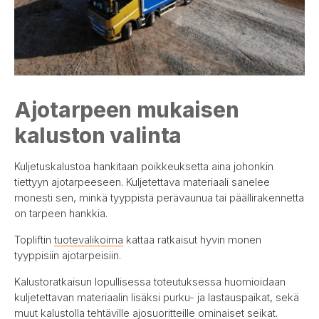
Ajotarpeen mukaisen
kaluston valinta
Kuljetuskalustoa hankitaan poikkeuksetta aina johonkin
tiettyyn ajotarpeeseen. Kuljetettava materiaali sanelee
monesti sen, minkä tyyppistä perävaunua tai päällirakennetta
on tarpeen hankkia.
Topliftin
tuotevalikoima
kattaa ratkaisut hyvin monen
tyyppisiin ajotarpeisiin.
Kalustoratkaisun lopullisessa toteutuksessa huomioidaan
kuljetettavan materiaalin lisäksi purku- ja lastauspaikat, sekä
muut kalustolla tehtäville ajosuoritteille ominaiset seikat.