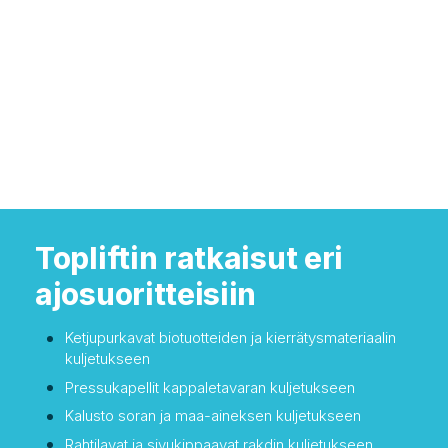
Topliftin ratkaisut eri
ajosuoritteisiin
Ketjupurkavat biotuotteiden ja kierrätysmateriaalin
kuljetukseen
Pressukapellit kappaletavaran kuljetukseen
Kalusto soran ja maa-aineksen kuljetukseen
Rahtilavat ja sivukippaavat rakdin kuljetukseen