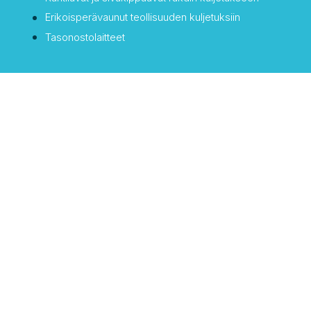
Erikoisperävaunut teollisuuden kuljetuksiin
Tasonostolaitteet