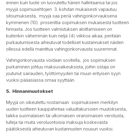
ennen kuin tuote on luovutettu hänen hallintaansa tai jos
myyjä sopimusehtojen 3. kohdan mukaisesti vapautuu
sitoumuksesta, myyjä saa periä vahingonkorvauksena
kymmenen (10) prosenttia sopimuksen mukaisesta tuotteen
hinnasta. Jos tuotteen valmistuksen aloittamiseen on
kuitenkin vähemmän kuin neljä (4) viikkoa aikaa, peritään
purkautumisesta aiheutuvat todelliset kustannukset näiden
ollessa edellä mainittua vahingonkorvausta suuremmat.
Vahingonkorvausta voidaan sovitella, jos sopimuksen
purkaminen johtuu maksuvaikeuksista, joihin ostaja on
joutunut sairauden, työttömyyden tai muun erityisen syyn
vuoksi pääasiassa omaa syyttään.
5. Hinnanmuutokset
Myyjä on oikeutettu nostamaan sopimukseen merkityn
uuden tuotteen kauppahintaa valuuttakurssien muutoksesta,
taikka suomalaisen tai ulkomaisen viranomaisen verotusta,
tulleja tai muita veroluontoisia maksuja koskevasta
päätöksestä aiheutuvan kustannusten nousun vuoksi.