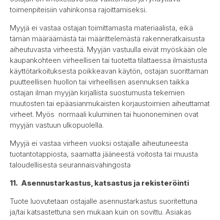
toimenpiteisiin vahinkonsa rajoittamiseksi.
Myyjä ei vastaa ostajan toimittamasta materiaalista, eikä
tämän määräämästä tai määrittelemästä rakenneratkaisusta
aiheutuvasta virheestä. Myyjän vastuulla eivät myöskään ole
kaupankohteen virheellisen tai tuotetta tilattaessa ilmaistusta
käyttötarkoituksesta poikkeavan käytön, ostajan suorittaman
puutteellisen huollon tai virheellisen asennuksen taikka
ostajan ilman myyjän kirjallista suostumusta tekemien
muutosten tai epäasianmukaisten korjaustoimien aiheuttamat
virheet. Myös normaali kuluminen tai huononeminen ovat
myyjän vastuun ulkopuolella.
Myyjä ei vastaa virheen vuoksi ostajalle aiheutuneesta
tuotantotappiosta, saamatta jääneestä voitosta tai muusta
taloudellisesta seurannaisvahingosta
11. Asennustarkastus, katsastus ja rekisteröinti
Tuote luovutetaan ostajalle asennustarkastus suoritettuna
ja/tai katsastettuna sen mukaan kuin on sovittu. Asiakas