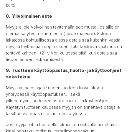
kuitti
8. Ylivoimainen este
Myyjä ei ole velvollinen täyttämään sopimusta, jos sille on
olemassa ylivoimainen este (force majeure). Esteen
lakatessa kohtuullisessa ajassa ostaja saa kuitenkin vaatia
myyjää täyttämään sopimuksen. Tätä koskeva vaatimus on
tehtävä kahden (2) viikon kuluessa siitä, kun ostaja saa
tiedon esteen lakkaamisesta.
9. Tuotteen käyttöopastus, huolto- ja käyttöohjeet
sekä takuu
Myyjä antaa ostajalle uuden tuotteen luovutuksen
yhteydessä käyttöopastuksen, sekä
jälleenmyyntituotteiden osalta huolto- ja käyttöohjeet.
Käytetyn tuotteen kaupassa myyjän on annettava ostajalle
tarvittaessa opastusta tuotteen käytössä.
Jos myyjä antaa tuotteelle takuun, on ostajalle annettava
kirjallinen takuutodistus, josta ilmenee takuun