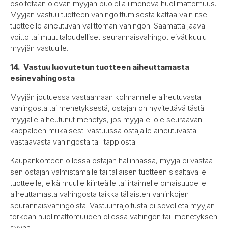
osoitetaan olevan myyjän puolella ilmenevä huolimattomuus.
Myyjän vastuu tuotteen vahingoittumisesta kattaa vain itse
tuotteelle aiheutuvan välittömän vahingon. Saamatta jäävä
voitto tai muut taloudelliset seurannaisvahingot eivät kuulu
myyjän vastuulle.
14. Vastuu luovutetun tuotteen aiheuttamasta
esinevahingosta
Myyjän joutuessa vastaamaan kolmannelle aiheutuvasta
vahingosta tai menetyksestä, ostajan on hyvitettävä tästä
myyjälle aiheutunut menetys, jos myyjä ei ole seuraavan
kappaleen mukaisesti vastuussa ostajalle aiheutuvasta
vastaavasta vahingosta tai tappiosta.
Kaupankohteen ollessa ostajan hallinnassa, myyjä ei vastaa
sen ostajan valmistamalle tai tällaisen tuotteen sisältävälle
tuotteelle, eikä muulle kiinteälle tai irtaimelle omaisuudelle
aiheuttamasta vahingosta taikka tällaisten vahinkojen
seurannaisvahingoista. Vastuunrajoitusta ei sovelleta myyjän
törkeän huolimattomuuden ollessa vahingon tai menetyksen
syynä.