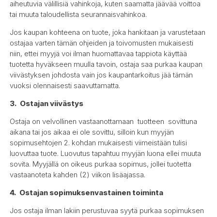
aiheutuvia välillisiä vahinkoja, kuten saamatta jäävää voittoa
tai muuta taloudellista seurannaisvahinkoa.
Jos kaupan kohteena on tuote, joka hankitaan ja varustetaan
ostajaa varten tämän ohjeiden ja toivomusten mukaisesti
niin, ettei myyjä voi ilman huomattavaa tappiota käyttää
tuotetta hyväkseen muulla tavoin, ostaja saa purkaa kaupan
viivästyksen johdosta vain jos kaupantarkoitus jää tämän
vuoksi olennaisesti saavuttamatta.
3. Ostajan viivästys
Ostaja on velvollinen vastaanottamaan tuotteen sovittuna
aikana tai jos aikaa ei ole sovittu, silloin kun myyjän
sopimusehtojen 2. kohdan mukaisesti viimeistään tulisi
luovuttaa tuote. Luovutus tapahtuu myyjän luona ellei muuta
sovita. Myyjällä on oikeus purkaa sopimus, jollei tuotetta
vastaanoteta kahden (2) viikon lisäajassa.
4. Ostajan sopimuksenvastainen toiminta
Jos ostaja ilman lakiin perustuvaa syytä purkaa sopimuksen