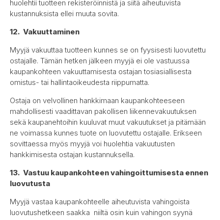
huolehtii tuotteen rekisteröinnistä ja siitä aiheutuvista
kustannuksista ellei muuta sovita.
12. Vakuuttaminen
Myyjä vakuuttaa tuotteen kunnes se on fyysisesti luovutettu
ostajalle. Tämän hetken jälkeen myyjä ei ole vastuussa
kaupankohteen vakuuttamisesta ostajan tosiasiallisesta
omistus- tai hallintaoikeudesta riippumatta.
Ostaja on velvollinen hankkimaan kaupankohteeseen
mahdollisesti vaadittavan pakollisen liikennevakuutuksen
sekä kaupanehtoihin kuuluvat muut vakuutukset ja pitämään
ne voimassa kunnes tuote on luovutettu ostajalle. Erikseen
sovittaessa myös myyjä voi huolehtia vakuutusten
hankkimisesta ostajan kustannuksella.
13. Vastuu kaupankohteen vahingoittumisesta ennen
luovutusta
Myyjä vastaa kaupankohteelle aiheutuvista vahingoista
luovutushetkeen saakka niiltä osin kuin vahingon syynä