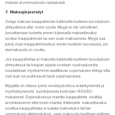
määrää arvonmuutosta vastaavasti.
7. Maksujärjestelyt
Ostaja maksaa kauppahinnan käteisellä tuotteen luovutuksen
yhteydessä ellei toisin sovita. Myyjä ei ole velvollinen
luovuttamaan tuotetta ennen käteisellä maksettavaksi
sovitun kauppahinnan tai sen osan maksamista. Myyjä saa
periä osan kauppahinnasta jo ennen tuotteen luovutusta, jos
etumaksusta on sovittu.
Jos kauppahintaa ei makseta käteisellä tuotteen luovutuksen
yhteydessä tai kaupan sijasta sovitaan vuokrauksesta,
noudatetaan myöhemmin laadittavan sopimuksen ehtoja siltä
osin kuin ne poikkeavat tästä sopimuksesta.
Myyjällä on oikeus periä viivästyskorkoa erääntyneestä ja
myöhästyneestä suorituksesta korkolain (633/82)
mukaisesti. Sopimuksessa mainittu kauppahinta sisältää
arvonlisäveron ellei toisin mainita. Käteisellä maksettavaksi
sovittua kauppahintaa ei kuitata maksetuksi tämän
sopimuksen allekirjoituksin, vaan maksusta laaditaan erillinen