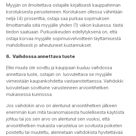
Myyjän on ilmoitettava ostajalle kirjallisesti kauppahinnan
korotuksesta perusteineen. Korotuksen ollessa vähintään
neljä (4) prosenttia, ostaja saa purkaa sopimuksen
ilmoittamalla siitä myyjälle yhden (1) viikon kuluessa tästä
tiedon saatuaan. Purkuoikeuden edellytyksenä on, että
ostaja korvaa myyjälle sopimusvelvoitteen täyttämisestä
mahdollisesti jo aiheutuneet kustannukset.
6. Vaihdossa annettava tuote
Ellei muuta ole sovittu ja kauppaan kuuluu vaihdossa
annettava tuote, ostajan on luovutettava se myyjälle
viimeistään kaupankohdetta vastaanotettaessa. Vaihdokki
luovutetaan sovittuine varusteineen arviointihetken
mukaisessa kunnossa.
Jos vaihdokin arvo on alentunut arviointihetken jälkeen
enemmän kuin mitä tavanomaisesta huolellisesta käytöstä
johtuu tai jos sen arvo on alentunut sen vuoksi, että
arviointihetken mukaista varustelua on sovitusta poiketen
poistettu tai muutettu, alennetaan vaihdokista hyvitettävää