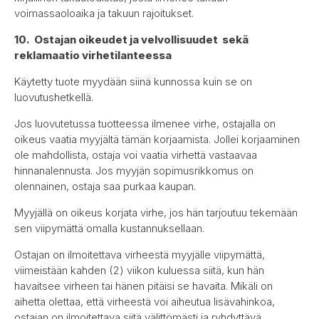
voimassaoloaika ja takuun rajoitukset.
10. Ostajan oikeudet ja velvollisuudet sekä
reklamaatio virhetilanteessa
Käytetty tuote myydään siinä kunnossa kuin se on
luovutushetkellä.
Jos luovutetussa tuotteessa ilmenee virhe, ostajalla on
oikeus vaatia myyjältä tämän korjaamista. Jollei korjaaminen
ole mahdollista, ostaja voi vaatia virhettä vastaavaa
hinnanalennusta. Jos myyjän sopimusrikkomus on
olennainen, ostaja saa purkaa kaupan.
Myyjällä on oikeus korjata virhe, jos hän tarjoutuu tekemään
sen viipymättä omalla kustannuksellaan.
Ostajan on ilmoitettava virheestä myyjälle viipymättä,
viimeistään kahden (2) viikon kuluessa siitä, kun hän
havaitsee virheen tai hänen pitäisi se havaita. Mikäli on
aihetta olettaa, että virheestä voi aiheutua lisävahinkoa,
ostajan on ilmoitettava siitä välittömästi ja ryhdyttävä