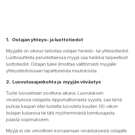
1. Ostajan yhteys- ja luottotiedot
Myyjällä on oikeus tarkistaa ostajan henkilö- tai yhteisötiedot.
Luottosuhteita perustettaessa myyjä saa hankkia tarpeelliset
luottotiedot. Ostajan tulee ilmoittaa välittömästi myyjälle
yhteystiedoissaan tapahtuneista muutoksista.
2. Luovutusajankohta ja myyjän viivästys
Tuote luovutetaan sovittuna aikana. Luovutuksen
viivästyessä ostajasta riippumattomasta syystä, saa tämä
purkaa kaupan ellei tuotetta luovuteta kuuden (6) viikon
lisäajan kuluessa tai tätä myöhemmästä toimitusajasta
päästä sopimukseen.
Myyjä ei ole velvollinen korvaamaan viivästyksestä ostajalle