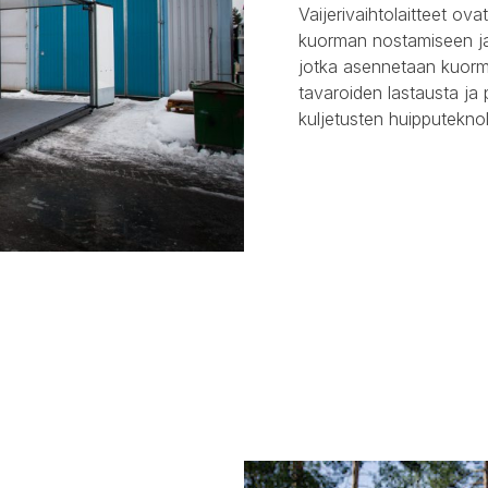
Vaijerivaihtolaitteet ovat
kuorman nostamiseen ja 
jotka asennetaan kuorm
tavaroiden lastausta ja p
kuljetusten huipputeknol