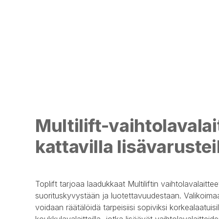
Multilift-vaihtolavalai
kattavilla lisävarustei
Toplift tarjoaa laadukkaat Multiliftin vaihtolavalaitte
suorituskyvystään ja luotettavuudestaan. Valikoima
voidaan räätälöidä tarpeisiisi sopiviksi korkealaatuisill
koukkulavalaitteilla, jotka lisäävät vaihtolavalaittei