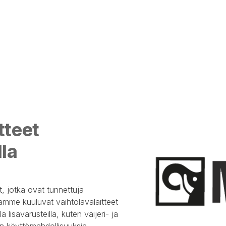
tteet
lla
et, jotka ovat tunnettuja
amme kuuluvat vaihtolavalaitteet
a lisävarusteilla, kuten vaijeri- ja
den käyttömahdollisuuksia.