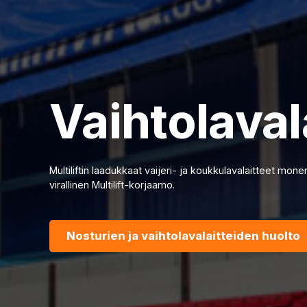
Vaihtolaval
Multiliftin laadukkaat vaijeri- ja koukkulavalaitteet monen
virallinen Multilift-korjaamo.
Nosturien ja vaihtolavalaitteiden huolto