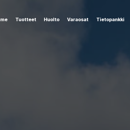
mme
Tuotteet
Huolto
Varaosat
Tietopankki