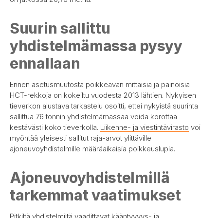
Suurin sallittu
yhdistelmämassa pysyy
ennallaan
Ennen asetusmuutosta poikkeavan mittaisia ja painoisia
HCT-rekkoja on kokeiltu vuodesta 2013 lähtien. Nykyisen
tieverkon alustava tarkastelu osoitti, ettei nykyistä suurinta
sallittua 76 tonnin yhdistelmämassaa voida korottaa
kestävästi koko tieverkolla.
Liikenne- ja viestintävirasto
voi
myöntää yleisesti sallitut raja-arvot ylittäville
ajoneuvoyhdistelmille määräaikaisia poikkeuslupia.
Ajoneuvoyhdistelmillä
tarkemmat vaatimukset
Pitkiltä yhdistelmiltä vaadittavat kääntyvyys- ja