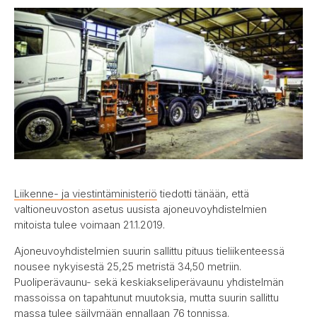
Liikenne- ja viestintäministeriö
tiedotti tänään, että
valtioneuvoston asetus uusista ajoneuvoyhdistelmien
mitoista tulee voimaan 21.1.2019.
Ajoneuvoyhdistelmien suurin sallittu pituus tieliikenteessä
nousee nykyisestä 25,25 metristä 34,50 metriin.
Puoliperävaunu- sekä keskiakseliperävaunu yhdistelmän
massoissa on tapahtunut muutoksia, mutta suurin sallittu
massa tulee säilymään ennallaan 76 tonnissa.