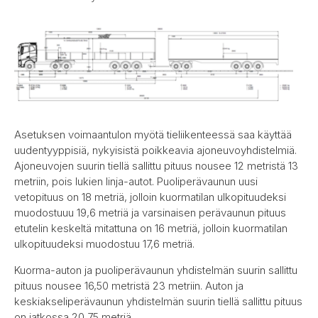
Asetuksen voimaantulon myötä tieliikenteessä saa käyttää
uudentyyppisiä, nykyisistä poikkeavia ajoneuvoyhdistelmiä.
Ajoneuvojen suurin tiellä sallittu pituus nousee 12 metristä 13
metriin, pois lukien linja-autot. Puoliperävaunun uusi
vetopituus on 18 metriä, jolloin kuormatilan ulkopituudeksi
muodostuuu 19,6 metriä ja varsinaisen perävaunun pituus
etutelin keskeltä mitattuna on 16 metriä, jolloin kuormatilan
ulkopituudeksi muodostuu 17,6 metriä.
Kuorma-auton ja puoliperävaunun yhdistelmän suurin sallittu
pituus nousee 16,50 metristä 23 metriin. Auton ja
keskiakseliperävaunun yhdistelmän suurin tiellä sallittu pituus
on jatkossa 20,75 metriä.