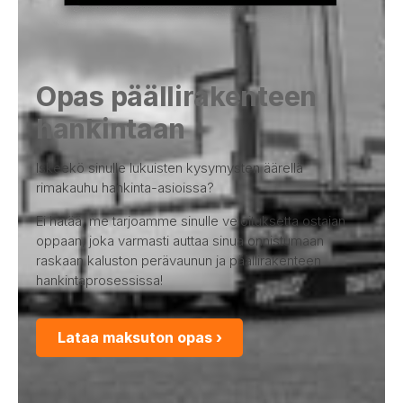
Opas päällirakenteen
hankintaan
Iskeekö sinulle lukuisten kysymysten äärellä
rimakauhu hankinta-asioissa?
Ei hätää, me tarjoamme sinulle veloituksetta ostajan
oppaan, joka varmasti auttaa sinua onnistumaan
raskaan kaluston perävaunun ja päällirakenteen
hankintaprosessissa!
Lataa maksuton opas ›