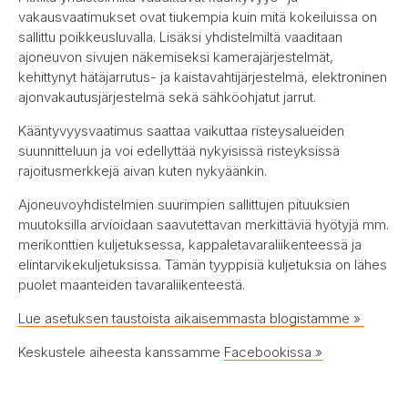
vakausvaatimukset ovat tiukempia kuin mitä kokeiluissa on
sallittu poikkeusluvalla. Lisäksi yhdistelmiltä vaaditaan
ajoneuvon sivujen näkemiseksi kamerajärjestelmät,
kehittynyt hätäjarrutus- ja kaistavahtijärjestelmä, elektroninen
ajonvakautusjärjestelmä sekä sähköohjatut jarrut.
Kääntyvyysvaatimus saattaa vaikuttaa risteysalueiden
suunnitteluun ja voi edellyttää nykyisissä risteyksissä
rajoitusmerkkejä aivan kuten nykyäänkin.
Ajoneuvoyhdistelmien suurimpien sallittujen pituuksien
muutoksilla arvioidaan saavutettavan merkittäviä hyötyjä mm.
merikonttien kuljetuksessa, kappaletavaraliikenteessä ja
elintarvikekuljetuksissa. Tämän tyyppisiä kuljetuksia on lähes
puolet maanteiden tavaraliikenteestä.
Lue asetuksen taustoista aikaisemmasta blogistamme »
Keskustele aiheesta kanssamme
Facebookissa »