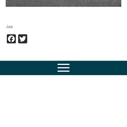
Jaa:
Facebook
Twitter
Osaamisemme
Tuotteet
Huolto
Varaosat
Tietopankki