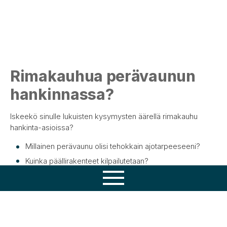
Rimakauhua perävaunun
hankinnassa?
Iskeekö sinulle lukuisten kysymysten äärellä rimakauhu
hankinta-asioissa?
Millainen perävaunu olisi tehokkain ajotarpeeseeni?
Kuinka päällirakenteet kilpailutetaan?
Paljonko voin saada vaihtokalustosta hyvitystä?
Osaamisemme
Kuinka vaikeaa on hakea rahoitusta hankinnalle?
Tuotteet
Ei hätää, me tarjoamme sinulle veloituksetta ostajan oppaan,
joka varmasti auttaa sinua onnistumaan raskaan kaluston
Huolto