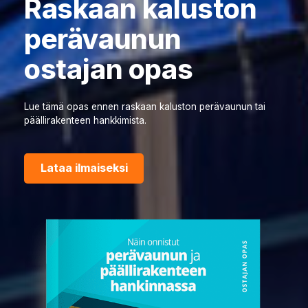
Raskaan kaluston
perävaunun
ostajan opas
Lue tämä opas ennen raskaan kaluston perävaunun tai
päällirakenteen hankkimista.
Lataa ilmaiseksi