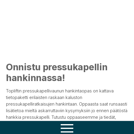
Onnistu pressukapellin
hankinnassa!
Topliftin pressukapellivaunun hankintaopas on kattava
tietopaketti erilaisten raskaan kaluston
pressukapelliratkaisujen hankintaan. Oppaasta saat runsaasti
lisätietoa mieltä askarruttaviin kysymyksiin jo ennen päätöstä
hankkia pressukapelli. Tutustu oppaaseemme ja tiedät,
millaiseen ajotarpeeseen pressukapelli on paras ratkaisu.
Osaamisemme