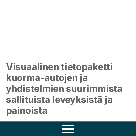
Visuaalinen tietopaketti
kuorma-autojen ja
yhdistelmien suurimmista
sallituista leveyksistä ja
painoista
Kätevä juliste pitää sisällään keskeisimmät säännöt kuorma-
Osaamisemme
autojen mitoista ja painoista, jotka ovat astuneet voimaan