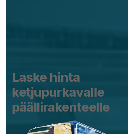
Laske hinta
ketjupurkavalle
päällirakenteelle