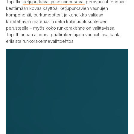
Topliftin
ketjupurkavat ja seinänousevat
perävaunut tehdään
kestämään kovaa käyttöä. Ketjupurkavien vaunujen
komponentit, purkumoottorit ja koneikko valitaan
kuljetettavan materiaalin sekä kuljetusolosuhteiden
perusteella – myös koko runkorakenne on valittavissa.
Toplift tarjoaa ainoana päällirakentajana vaunuihinsa kahta
erilaista runkorakennevaihtoehtoa.