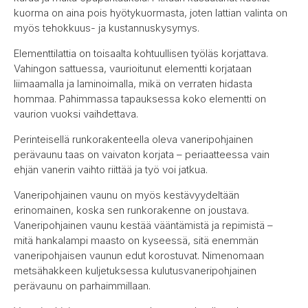
kuorma on aina pois hyötykuormasta, joten lattian valinta on
myös tehokkuus- ja kustannuskysymys.
Elementtilattia on toisaalta kohtuullisen työläs korjattava.
Vahingon sattuessa, vaurioitunut elementti korjataan
liimaamalla ja laminoimalla, mikä on verraten hidasta
hommaa. Pahimmassa tapauksessa koko elementti on
vaurion vuoksi vaihdettava.
Perinteisellä runkorakenteella oleva vaneripohjainen
perävaunu taas on vaivaton korjata – periaatteessa vain
ehjän vanerin vaihto riittää ja työ voi jatkua.
Vaneripohjainen vaunu on myös kestävyydeltään
erinomainen, koska sen runkorakenne on joustava.
Vaneripohjainen vaunu kestää vääntämistä ja repimistä –
mitä hankalampi maasto on kyseessä, sitä enemmän
vaneripohjaisen vaunun edut korostuvat. Nimenomaan
metsähakkeen kuljetuksessa kulutusvaneripohjainen
perävaunu on parhaimmillaan.