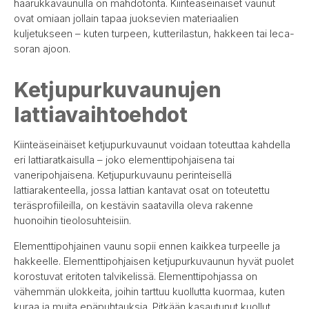
haarukkavaunulla on mahdotonta. Kiinteäseinäiset vaunut
ovat omiaan jollain tapaa juoksevien materiaalien
kuljetukseen – kuten turpeen, kutterilastun, hakkeen tai leca-
soran ajoon.
Ketjupurkuvaunujen
lattiavaihtoehdot
Kiinteäseinäiset ketjupurkuvaunut voidaan toteuttaa kahdella
eri lattiaratkaisulla – joko elementtipohjaisena tai
vaneripohjaisena. Ketjupurkuvaunu perinteisellä
lattiarakenteella, jossa lattian kantavat osat on toteutettu
teräsprofiileilla, on kestävin saatavilla oleva rakenne
huonoihin tieolosuhteisiin.
Elementtipohjainen vaunu sopii ennen kaikkea turpeelle ja
hakkeelle. Elementtipohjaisen ketjupurkuvaunun hyvät puolet
korostuvat eritoten talvikelissä. Elementtipohjassa on
vähemmän ulokkeita, joihin tarttuu kuollutta kuormaa, kuten
kuraa ja muita epäpuhtauksia. Pitkään kasautunut kuollut