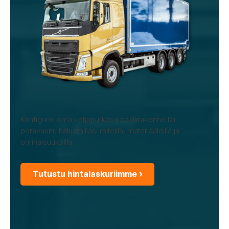
Konfiguroi oma ketjupurkava päällirakenne tai
perävaunu haluamillasi mitoilla, materiaaleilla ja
ominaisuuksilla.
Tutustu hintalaskuriimme ›