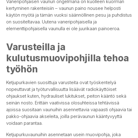
Vaneripohjaisen vaunun ongelmana on kuolleen kuorman
kertyminen rakenteisiin – vaunun paino nousee helposti
käytön myötä ja tämän vuoksi säännöllinen pesu ja puhdistus
on suositeltavaa. Uutena vaneripohjaisella ja
elementtipohjaisella vaunulla ei ole juurikaan painoeroa.
Varusteilla ja
kulutusmuovipohjilla tehoa
työhön
Ketjupurkavien suosittuja varusteita ovat työskentelyä
nopeuttavat ja työturvallisuutta lisäävät radiokäyttöiset
ohjaukset kuten, hydrauliset lukitukset, peiton kääntö sekä
seinän nosto. Erittäin vaativissa olosuhteissa tehtävissä
ajoissa suositaan vaunuihin asennettavia vapaasti ohjaavia tai
pakko-ohjaavia akseleita, joilla perävaunun kääntyvyyttä
voidaan parantaa.
Ketjupurkuvaunuihin asennetaan usein muovipohja, joka