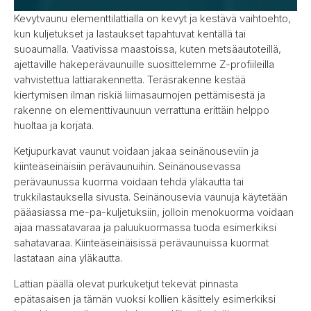
Kevytvaunu elementtilattialla on kevyt ja kestävä vaihtoehto,
kun kuljetukset ja lastaukset tapahtuvat kentällä tai
suoaumalla. Vaativissa maastoissa, kuten metsäautoteillä,
ajettaville hakeperävaunuille suosittelemme Z-profiileilla
vahvistettua lattiarakennetta. Teräsrakenne kestää
kiertymisen ilman riskiä liimasaumojen pettämisestä ja
rakenne on elementtivaunuun verrattuna erittäin helppo
huoltaa ja korjata.
Ketjupurkavat vaunut voidaan jakaa seinänouseviin ja
kiinteäseinäisiin perävaunuihin. Seinänousevassa
perävaunussa kuorma voidaan tehdä yläkautta tai
trukkilastauksella sivusta. Seinänousevia vaunuja käytetään
pääasiassa me-pa-kuljetuksiin, jolloin menokuorma voidaan
ajaa massatavaraa ja paluukuormassa tuoda esimerkiksi
sahatavaraa. Kiinteäseinäisissä perävaunuissa kuormat
lastataan aina yläkautta.
Lattian päällä olevat purkuketjut tekevät pinnasta
epätasaisen ja tämän vuoksi kollien käsittely esimerkiksi