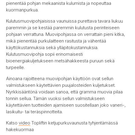
pienentää pohjan mekaanista kulumista ja nopeuttaa
kuormanpurkua.
Kulutusmuovipohjaisissa vaunuissa purettava tavara liukuu
paremmin ja se kestää paremmin kulutusta perinteiseen
pohjaan verrattuna. Muovipohjassa on verrattain pieni kitka,
mikä pienentää purkulaitteen rasitusta ja vähentää
käyttökustannuksia sekä ylläpitokustannuksia.
Kulutusmuovipohja sopii erinomaisesti
bioenergiakuljetukseen metsähakkeesta puruun sekä
turpeelle.
Ainoana rajoitteena muovipohjan käyttöön ovat sellun
valmistukseen käytettävien puujalosteiden kuljetukset.
Nyrkkisääntönä voidaan sanoa, että gramma muovia pilaa
tonnin sellua. Tämän vuoksi sellun valmistukseen
käytettävien tuotteiden ajamiseen suositellaan joko vaneri-,
lasikuitu- tai teräspinnotteita.
Katso
video
Topliftin ketjupurkuvaunusta tyhjentämässä
hakekuormaa