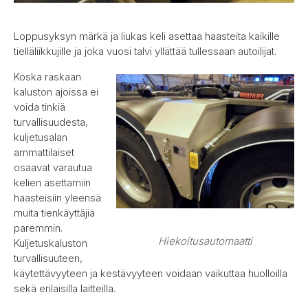
Loppusyksyn märkä ja liukas keli asettaa haasteita kaikille
tielläliikkujille ja joka vuosi talvi yllättää tullessaan autoilijat.
Koska raskaan
kaluston ajoissa ei
voida tinkiä
turvallisuudesta,
kuljetusalan
ammattilaiset
osaavat varautua
kelien asettamiin
haasteisiin yleensä
muita tienkäyttäjiä
paremmin.
Hiekoitusautomaatti
Kuljetuskaluston
turvallisuuteen,
käytettävyyteen ja kestävyyteen voidaan vaikuttaa huolloilla
sekä erilaisilla laitteilla.