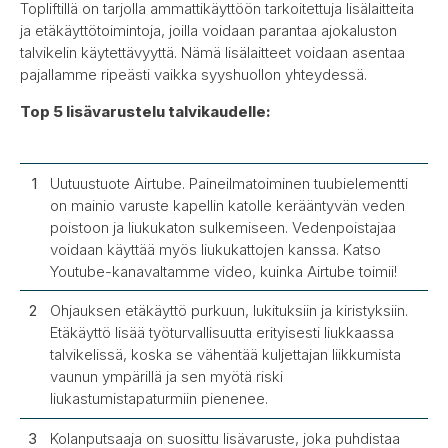
Topliftillä on tarjolla ammattikäyttöön tarkoitettuja lisälaitteita
ja etäkäyttötoimintoja, joilla voidaan parantaa ajokaluston
talvikelin käytettävyyttä. Nämä lisälaitteet voidaan asentaa
pajallamme ripeästi vaikka syyshuollon yhteydessä.
Top 5 lisävarustelu talvikaudelle:
Uutuustuote Airtube. Paineilmatoiminen tuubielementti
on mainio varuste kapellin katolle kerääntyvän veden
poistoon ja liukukaton sulkemiseen. Vedenpoistajaa
voidaan käyttää myös liukukattojen kanssa. Katso
Youtube-kanavaltamme
video, kuinka Airtube toimii
!
Ohjauksen etäkäyttö purkuun, lukituksiin ja kiristyksiin.
Etäkäyttö lisää työturvallisuutta erityisesti liukkaassa
talvikelissä, koska se vähentää kuljettajan liikkumista
vaunun ympärillä ja sen myötä riski
liukastumistapaturmiin pienenee.
Kolanputsaaja on suosittu lisävaruste, joka puhdistaa