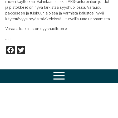
niiden käyttöikää. Vähintään ainakin ABS-anturointien johdot
ja pistokkeet on hyvä tarkistaa syyshuollossa. Varaudu
pakkaseen ja tuiskuun ajoissa ja varmista kalustosi hyvä
käytettävyys myös talvikeleissä – turvallisuutta unohtamatta.
Varaa aika kaluston syyshuoltoon »
Jaa:
Facebook
Twitter
Osaamisemme
Tuotteet
Huolto
Varaosat