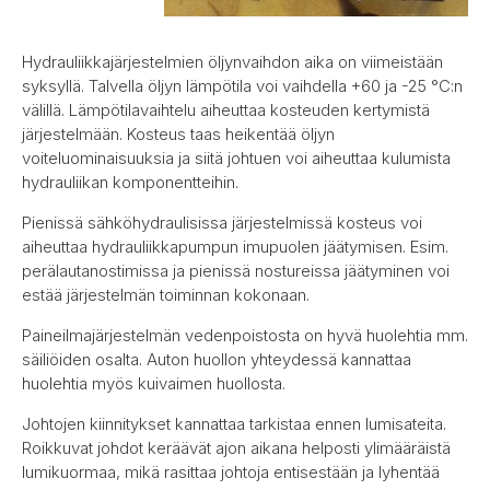
Hydrauliikkajärjestelmien öljynvaihdon aika on viimeistään
syksyllä. Talvella öljyn lämpötila voi vaihdella +60 ja -25 °C:n
välillä. Lämpötilavaihtelu aiheuttaa kosteuden kertymistä
järjestelmään. Kosteus taas heikentää öljyn
voiteluominaisuuksia ja siitä johtuen voi aiheuttaa kulumista
hydrauliikan komponentteihin.
Pienissä sähköhydraulisissa järjestelmissä kosteus voi
aiheuttaa hydrauliikkapumpun imupuolen jäätymisen. Esim.
perälautanostimissa ja pienissä nostureissa jäätyminen voi
estää järjestelmän toiminnan kokonaan.
Paineilmajärjestelmän vedenpoistosta on hyvä huolehtia mm.
säiliöiden osalta. Auton huollon yhteydessä kannattaa
huolehtia myös kuivaimen huollosta.
Johtojen kiinnitykset kannattaa tarkistaa ennen lumisateita.
Roikkuvat johdot keräävät ajon aikana helposti ylimääräistä
lumikuormaa, mikä rasittaa johtoja entisestään ja lyhentää