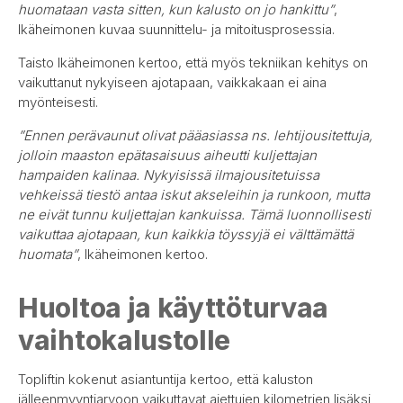
huomataan vasta sitten, kun kalusto on jo hankittu”
,
Ikäheimonen kuvaa suunnittelu- ja mitoitusprosessia.
Taisto Ikäheimonen kertoo, että myös tekniikan kehitys on
vaikuttanut nykyiseen ajotapaan, vaikkakaan ei aina
myönteisesti.
”Ennen perävaunut olivat pääasiassa ns. lehtijousitettuja,
jolloin maaston epätasaisuus aiheutti kuljettajan
hampaiden kalinaa. Nykyisissä ilmajousitetuissa
vehkeissä tiestö antaa iskut akseleihin ja runkoon, mutta
ne eivät tunnu kuljettajan kankuissa. Tämä luonnollisesti
vaikuttaa ajotapaan, kun kaikkia töyssyjä ei välttämättä
huomata”
, Ikäheimonen kertoo.
Huoltoa ja käyttöturvaa
vaihtokalustolle
Topliftin kokenut asiantuntija kertoo, että kaluston
jälleenmyyntiarvoon vaikuttavat ajettujen kilometrien lisäksi