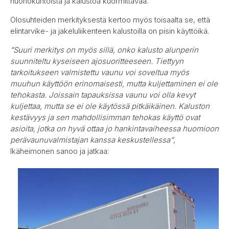
huonokuntoista ja kalustoa kuormittavaa.
Olosuhteiden merkityksestä kertoo myös toisaalta se, että
elintarvike- ja jakeluliikenteen kalustoilla on pisin käyttöikä.
”Suuri merkitys on myös sillä, onko kalusto alunperin
suunniteltu kyseiseen ajosuoritteeseen. Tiettyyn
tarkoitukseen valmistettu vaunu voi soveltua myös
muuhun käyttöön erinomaisesti, mutta kuljettaminen ei ole
tehokasta. Joissain tapauksissa vaunu voi olla kevyt
kuljettaa, mutta se ei ole käytössä pitkäikäinen. Kaluston
kestävyys ja sen mahdollisimman tehokas käyttö ovat
asioita, jotka on hyvä ottaa jo hankintavaiheessa huomioon
perävaunuvalmistajan kanssa keskustellessa”
,
Ikäheimonen sanoo ja jatkaa: