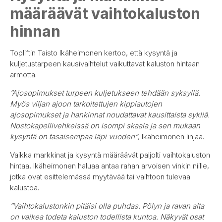
määräävät vaihtokaluston
hinnan
Topliftin Taisto Ikäheimonen kertoo, että kysyntä ja
kuljetustarpeen kausivaihtelut vaikuttavat kaluston hintaan
armotta.
”Ajosopimukset turpeen kuljetukseen tehdään syksyllä.
Myös viljan ajoon tarkoitettujen kippiautojen
ajosopimukset ja hankinnat noudattavat kausittaista sykliä.
Nostokapellivehkeissä on isompi skaala ja sen mukaan
kysyntä on tasaisempaa läpi vuoden”
, Ikäheimonen linjaa.
Vaikka markkinat ja kysyntä määräävät paljolti vaihtokaluston
hintaa, Ikäheimonen haluaa antaa rahan arvoisen vinkin niille,
jotka ovat esittelemässä myytävää tai vaihtoon tulevaa
kalustoa.
”Vaihtokalustonkin pitäisi olla puhdas. Pölyn ja ravan alta
on vaikea todeta kaluston todellista kuntoa. Näkyvät osat