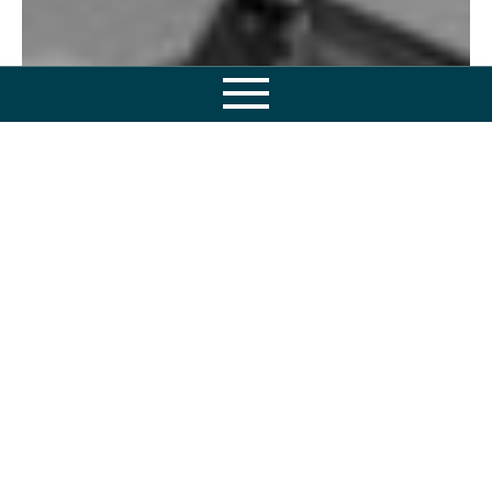
Osaamisemme
Tuotteet
Huolto
Varaosat
Tietopankki
Yritys
Yhteystiedot
Ota yhteyttä