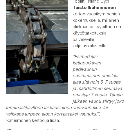
Toplift Finland Oy:n
Taisto Ikäheimonen
kertoo vuosikymmenien
kokemuksella, millainen
elinkaari on tyypillinen eri
käyttötarkoituksia
palveleville
kuljetuskalustoille.
”Esimerkiksi
ketjupurkavan
perävaunun
ensimmäinen omistaja
ajaa sitä noin 5-7 vuotta
ja mahdollinen seuraava
omistaja 3 vuotta. Tämän
jälkeen vaunu siirtyy joko
terminaalikäyttöön tai kausiajoon varavaunuiksi, tai
vaikkapa turpeen ajoon korvaavaksi vaunuksi”
,
Ikäheimonen kertoo ja lisää: