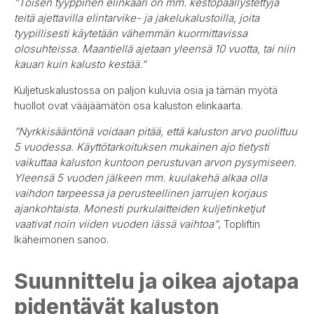
”Toisen tyyppinen elinkaari on mm. kestopäällystettyjä
teitä ajettavilla elintarvike- ja jakelukalustoilla, joita
tyypillisesti käytetään vähemmän kuormittavissa
olosuhteissa. Maantiellä ajetaan yleensä 10 vuotta, tai niin
kauan kuin kalusto kestää.”
Kuljetuskalustossa on paljon kuluvia osia ja tämän myötä
huollot ovat vääjäämätön osa kaluston elinkaarta.
”Nyrkkisääntönä voidaan pitää, että kaluston arvo puolittuu
5 vuodessa. Käyttötarkoituksen mukainen ajo tietysti
vaikuttaa kaluston kuntoon perustuvan arvon pysymiseen.
Yleensä 5 vuoden jälkeen mm. kuulakehä alkaa olla
vaihdon tarpeessa ja perusteellinen jarrujen korjaus
ajankohtaista. Monesti purkulaitteiden kuljetinketjut
vaativat noin viiden vuoden iässä vaihtoa”
, Topliftin
Ikäheimonen sanoo.
Suunnittelu ja oikea ajotapa
pidentävät kaluston