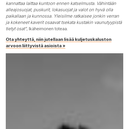
kannattaa laittaa kuntoon ennen katselmusta. Vähintään
alleajosuojat, puskurit, lokasuojat ja valot on hyvä olla
paikallaan ja kunnossa. Yleisilme ratkaisee jonkin verran
ja kokeneet kaverit osaavat tsekata kustakin vaunutyypistä
tietyt osat”
, Ikäheimonen toteaa.
Ota yhteyttä, niin jutellaan lisää kuljetuskaluston
arvoon liittyvistä asioista »