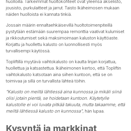
huolloilla. Tärkeimmät huoltokohteet ovat yleensä akselisto,
jousisto, purkulaitteet ja jarrut. Taisto Ikäheimosen mukaan
näiden huolloista ei kannata tinkiä.
Jossain määrin ennaltaehkäisevillä huoltotoimenpiteillä
pystytään estämään suurempaa remonttia vaativat kulumiset
ja rikkoutumiset sekä maksimoimaan kaluston käyttöaste.
Korjattu ja huollettu kalusto on luonnollisesti myös
turvallisempi käytössä.
Topliftillä myytävä vaihtokalusto on kautta linjan korjattua,
huollettua ja katsastettua. Ikäheimonen kertoo, että Topliftin
vaihtokalusto katsotaan aina siihen kuntoon, että se on
toimivaa ja sillä on turvallista lähteä töihin.
”Kalusto on meiltä lähtiessä aina kunnossa ja mikäli siinä
olisi jotain pientä, se hoidetaan kuntoon. Käytetylle
kalustolle ei voi luvata pitkää takuuta, mutta takaamme, että
meiltä lähtiessä kalusto on kunnossa”
, hän lupaa.
Kysyntä ja markkinat