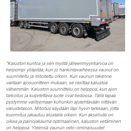
”Kaluston kuntoa ja sen myötä jälleenmyyntiarvoa on
helpompi ylläpitää, kun jo hankintavaiheessa vaunut on
suunniteltu ja mitoitettu oikein. Kun vaunun rakenne
valitaan ajosuoritteen mukaan, se rasittaa kalustoa
vähemmän. Kaluston suunnittelu on helppoa, kun ajon
tarkoitus ja kuljetettava tuote ovat tiedossa. Tällä tapaa
pystymme valitsemaan kuhunkin ajotehtävään riittävän
varustetason. Mitoitus käydään läpi hyvin tarkkaan, jotta
kuormitus jakautuu alustalle oikein. Kun akseliväli on
oikea ja painojakauma optimaalinen, kaluston vetäminen
on helppoa. Yleensä vaunun veto-ominaisuudet