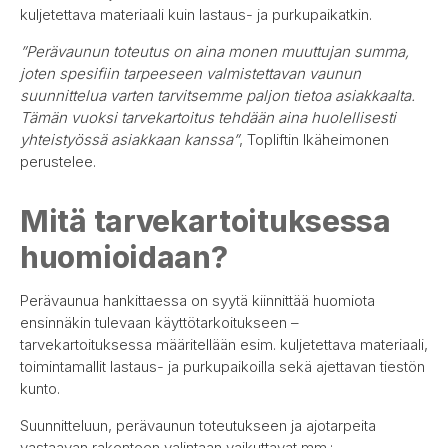
kuljetettava materiaali kuin lastaus- ja purkupaikatkin.
”Perävaunun toteutus on aina monen muuttujan summa,
joten spesifiin tarpeeseen valmistettavan vaunun
suunnittelua varten tarvitsemme paljon tietoa asiakkaalta.
Tämän vuoksi tarvekartoitus tehdään aina huolellisesti
yhteistyössä asiakkaan kanssa”
, Topliftin Ikäheimonen
perustelee.
Mitä tarvekartoituksessa
huomioidaan?
Perävaunua hankittaessa on syytä kiinnittää huomiota
ensinnäkin tulevaan käyttötarkoitukseen –
tarvekartoituksessa määritellään esim. kuljetettava materiaali,
toimintamallit lastaus- ja purkupaikoilla sekä ajettavan tiestön
kunto.
Suunnitteluun, perävaunun toteutukseen ja ajotarpeita
vastaavan rakenteen valintaan vaikuttavat mm.: