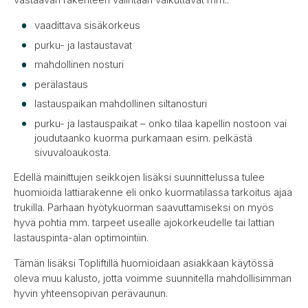
vaadittava sisäkorkeus
purku- ja lastaustavat
mahdollinen nosturi
perälastaus
lastauspaikan mahdollinen siltanosturi
purku- ja lastauspaikat – onko tilaa kapellin nostoon vai
joudutaanko kuorma purkamaan esim. pelkästä
sivuvaloaukosta.
Edellä mainittujen seikkojen lisäksi suunnittelussa tulee
huomioida lattiarakenne eli onko kuormatilassa tarkoitus ajaa
trukilla. Parhaan hyötykuorman saavuttamiseksi on myös
hyvä pohtia mm. tarpeet usealle ajokorkeudelle tai lattian
lastauspinta-alan optimointiin.
Tämän lisäksi Topliftillä huomioidaan asiakkaan käytössä
oleva muu kalusto, jotta voimme suunnitella mahdollisimman
hyvin yhteensopivan perävaunun.