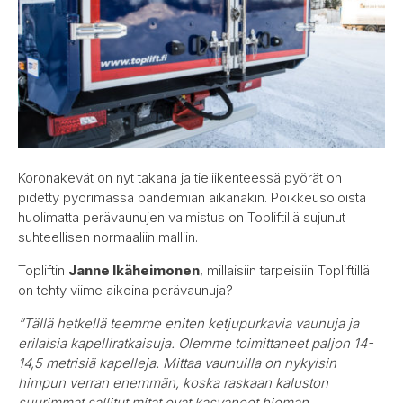
Koronakevät on nyt takana ja tieliikenteessä pyörät on
pidetty pyörimässä pandemian aikanakin. Poikkeusoloista
huolimatta perävaunujen valmistus on Topliftillä sujunut
suhteellisen normaaliin malliin.
Topliftin
Janne Ikäheimonen
, millaisiin tarpeisiin Topliftillä
on tehty viime aikoina perävaunuja?
”Tällä hetkellä teemme eniten ketjupurkavia vaunuja ja
erilaisia kapelliratkaisuja. Olemme toimittaneet paljon 14-
14,5 metrisiä kapelleja. Mittaa vaunuilla on nykyisin
himpun verran enemmän, koska raskaan kaluston
suurimmat sallitut mitat ovat kasvaneet hieman