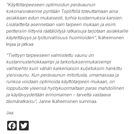
”Käyttötarpeeseen optimoidun perävaunun
kokonaisrakenne pyritään Topliftillä toteuttamaan aina
asiakkaan edun mukaisesti, turhia kustannuksia karsien.
Lisälaitteita asennetaan vain tarpeen mukaan ja esim.
peitteisiin liittyviä räätälöityjä ratkaisuja tarjotaan asiakkaille
käytettävyys ja työturvallisuus huomioiden”
, Ikäheimonen
linjaa ja jatkaa:
”Tiettyyn tarpeeseen valmistettu vaunu on
kustannustehokkaampi ja tarkoituksenmukaisempi
vaihtoehto kuin vähän kaikenlaisiin kuljetuksiin hankittu
yleisvaunu. Kun perävaunun mitoitusta, omamassaa ja
runkoa voidaan optimoida käyttötarpeen mukaan, on
lopputuote yleensä hyötykuormaltaan paras mahdollinen
ja käytävyydeltään erinomainen – tarvetta vastaava
täsmäratkaisu”
, Janne Ikäheimonen summaa.
Jaa:
Facebook
Twitter