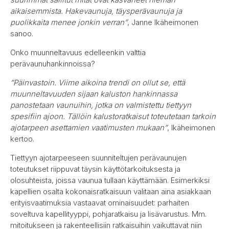
aikaisemmista. Hakevaunuja, täysperävaunuja ja
puolikkaita menee jonkin verran”
, Janne Ikäheimonen
sanoo.
Onko muunneltavuus edelleenkin valttia
perävaunuhankinnoissa?
”Päinvastoin. Viime aikoina trendi on ollut se, että
muunneltavuuden sijaan kaluston hankinnassa
panostetaan vaunuihin, jotka on valmistettu tiettyyn
spesifiin ajoon. Tällöin kalustoratkaisut toteutetaan tarkoin
ajotarpeen asettamien vaatimusten mukaan”
, Ikäheimonen
kertoo.
Tiettyyn ajotarpeeseen suunniteltujen perävaunujen
toteutukset riippuvat täysin käyttötarkoituksesta ja
olosuhteista, joissa vaunua tullaan käyttämään. Esimerkiksi
kapellien osalta kokonaisratkaisuun valitaan aina asiakkaan
erityisvaatimuksia vastaavat ominaisuudet: parhaiten
soveltuva kapellityyppi, pohjaratkaisu ja lisävarustus. Mm.
mitoitukseen ja rakenteellisiin ratkaisuihin vaikuttavat niin