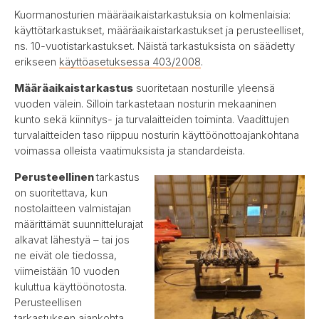
Kuormanosturien määräaikaistarkastuksia on kolmenlaisia:
käyttötarkastukset, määräaikaistarkastukset ja perusteelliset,
ns. 10-vuotistarkastukset. Näistä tarkastuksista on säädetty
erikseen
käyttöasetuksessa 403/2008
.
Määräaikaistarkastus
suoritetaan nosturille yleensä
vuoden välein. Silloin tarkastetaan nosturin mekaaninen
kunto sekä kiinnitys- ja turvalaitteiden toiminta. Vaadittujen
turvalaitteiden taso riippuu nosturin käyttöönottoajankohtana
voimassa olleista vaatimuksista ja standardeista.
Perusteellinen
tarkastus
on suoritettava, kun
nostolaitteen valmistajan
määrittämät suunnittelurajat
alkavat lähestyä – tai jos
ne eivät ole tiedossa,
viimeistään 10 vuoden
kuluttua käyttöönotosta.
Perusteellisen
tarkastuksen ajankohta