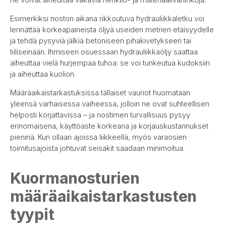
Esimerkiksi noston aikana rikkoutuva hydrauliikkaletku voi
lennättää korkeapaineista öljyä useiden metrien etäisyydelle
ja tehdä pysyviä jälkiä betoniseen pihakivetykseen tai
tiiliseinään. Ihmiseen osuessaan hydrauliikkaöljy saattaa
aiheuttaa vielä hurjempaa tuhoa: se voi tunkeutua kudoksiin
ja aiheuttaa kuolion.
Määräaikaistarkastuksissa tällaiset vauriot huomataan
yleensä varhaisessa vaiheessa, jolloin ne ovat suhteellisen
helposti korjattavissa – ja nostimen turvallisuus pysyy
erinomaisena, käyttöaste korkeana ja korjauskustannukset
pieninä. Kun ollaan ajoissa liikkeellä, myös varaosien
toimitusajoista johtuvat seisakit saadaan minimoitua.
Kuormanosturien
määräaikaistarkastusten
tyypit