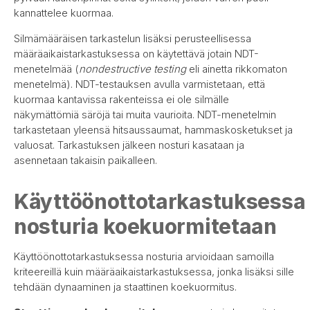
kannattelee kuormaa.
Silmämääräisen tarkastelun lisäksi perusteellisessa
määräaikaistarkastuksessa on käytettävä jotain NDT-
menetelmää (
nondestructive testing
eli ainetta rikkomaton
menetelmä). NDT-testauksen avulla varmistetaan, että
kuormaa kantavissa rakenteissa ei ole silmälle
näkymättömiä säröjä tai muita vaurioita. NDT-menetelmin
tarkastetaan yleensä hitsaussaumat, hammaskosketukset ja
valuosat. Tarkastuksen jälkeen nosturi kasataan ja
asennetaan takaisin paikalleen.
Käyttöönottotarkastuksessa
nosturia koekuormitetaan
Käyttöönottotarkastuksessa nosturia arvioidaan samoilla
kriteereillä kuin määräaikaistarkastuksessa, jonka lisäksi sille
tehdään dynaaminen ja staattinen koekuormitus.