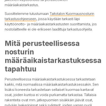
määräaikaistarkastus.
Suosittelemme tutustumaan
Taitotalon Kuormausnosturin
tarkastusohjeeseen
, jossa käydään tarkasti läpi
käyttöönotto- ja määräaikaistarkastusten suorittamista, jos
nostolaitteelle ei ole erikseen laadittuja tarkastusohjeita.
Mitä perusteellisessa
nosturin
määräaikaistarkastuksessa
tapahtuu
Perusteellisessa määräaikaistarkastuksessa tarkastetaan
kaikki, mitä normaalissa määräaikaistarkastuksessakin. Sen
lisäksi koneesta tarkastetaan sellaiset kuormaa kantavat
osat, joiden kuntoa ei voida purkamatta tarkastaa. Tällaisia
rakenteita ovat mm. jatkepuomien sisäkkäin jäävät osat,
pylvään laakeripinnat sekä sylinterit, joiden varren puoli