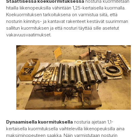
Staattisessa koekuormituksessa
nosturia kuormitetaan
hitailla liikenopeuksilla vähintään 1,25-kertaisella kuormalla.
Koekuormituksen tarkoituksena on varmistua siitä, että
nosturin kiinnitys- ja kantavat rakenteet kestävät suurimman
sallitun kuormituksen ja että nosturi täyttää sille asetetut
vakavuusvaatimukset.
Dynaamisella kuormituksella
nosturia ajetaan 1,1-
kertaisella kuormituksella vaihtelevilla liikenopeuksilla aina
maksiminopeuteen saakka. Näin varmistutaan nosturin