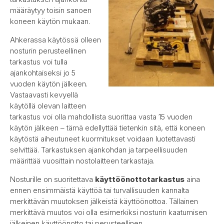
määräytyy toisin sanoen
koneen käytön mukaan.
Ahkerassa käytössä olleen
nosturin perusteellinen
tarkastus voi tulla
ajankohtaiseksi jo 5
vuoden käytön jälkeen.
Vastaavasti kevyellä
käytöllä olevan laitteen
tarkastus voi olla mahdollista suorittaa vasta 15 vuoden
käytön jälkeen – tämä edellyttää tietenkin sitä, että koneen
käytöstä aiheutuneet kuormitukset voidaan luotettavasti
selvittää. Tarkastuksen ajankohdan ja tarpeellisuuden
määrittää vuosittain nostolaitteen tarkastaja.
Nosturille on suoritettava
käyttöönottotarkastus
aina
ennen ensimmäistä käyttöä tai turvallisuuden kannalta
merkittävän muutoksen jälkeistä käyttöönottoa. Tällainen
merkittävä muutos voi olla esimerkiksi nosturin kaatumisen
jälkeinen käyttöönotto tai perusteellinen