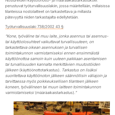
Nostureiden käyttöönotto- ja määräaikaistarkastukset
perustuvat työturvallisuuslakiin, jossa määritellään, millaisissa
tilanteissa nostolaitteet on tarkastettava ja millaista
pätevyyttä niiden tarkastajalta edellytetään.
Työturvallisuuslaki 738/2002 43 §
:
”Kone, työväline tai muu laite, jonka asennus tai asennus-
tai käyttöolosuhteet vaikuttavat turvallisuuteen, on
tarkastettava oikean asennuksen ja turvallisen
toimintakunnon varmistamiseksi ennen ensimmäistä
käyttöönottoa samoin kuin uuteen paikkaan asentamisen
tai turvallisuuden kannalta merkittävien muutostöiden
jälkeen
(käyttöönottotarkastus)
. Tarkastus on lisäksi
suoritettava käyttöönoton jälkeen säännöllisin väliajoin ja
tarvittaessa myös poikkeuksellisen tilanteen jälkeen
koneen, työvälineen tai muun laitteen toimintakunnon
varmistamiseksi
(määräaikaistarkastus)
.”