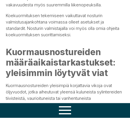
vakavuudesta myös suuremmilla liikenopeuksilla.
Koekuormituksen tekemiseen vaikuttavat nosturin
valmistusajankohtana voimassa olleet asetukset ja
standardit. Nosturin valmistajalla voi myös olla omia ohjeita
koekuormituksen suorittamiseksi.
Kuormausnostureiden
määräaikaistarkastukset:
yleisimmin löytyvät viat
Kuormausnostureiden yleisimpiä korjattavia vikoja ovat
öljyvuodot, jotka aiheutuvat yleensä kuluneista sylintereiden
tiivisteistä, vaurioituneista tai vanhentuneista
hydrauliikkaletkuista tai löysistä liittimistä. Vuotojen arviointi
on osa määräaikaistarkastusta.
Osaamisemme
Muita yleisiä huolto- ja korjauskohteita ovat liukupalat sekä
Tuotteet
erilaiset sähkökomponentit.