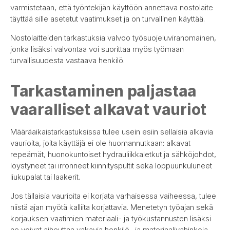
varmistetaan, että työntekijän käyttöön annettava nostolaite
täyttää sille asetetut vaatimukset ja on turvallinen käyttää.
Nostolaitteiden tarkastuksia valvoo työsuojeluviranomainen,
jonka lisäksi valvontaa voi suorittaa myös työmaan
turvallisuudesta vastaava henkilö.
Tarkastaminen paljastaa
vaaralliset alkavat vauriot
Määräaikaistarkastuksissa tulee usein esiin sellaisia alkavia
vaurioita, joita käyttäjä ei ole huomannutkaan: alkavat
repeämät, huonokuntoiset hydrauliikkaletkut ja sähköjohdot,
löystyneet tai irronneet kiinnityspultit sekä loppuunkuluneet
liukupalat tai laakerit.
Jos tällaisia vaurioita ei korjata varhaisessa vaiheessa, tulee
niistä ajan myötä kalliita korjattavia. Menetetyn työajan sekä
korjauksen vaatimien materiaali- ja työkustannusten lisäksi
ne voivat aiheuttaa vakavia henkilö- ja materiaalivahinkoja.