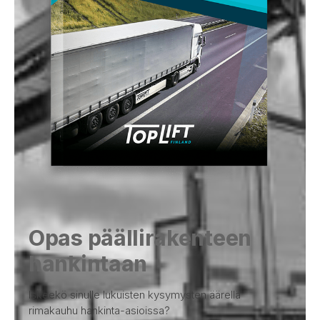
Opas päällirakenteen
hankintaan
Iskeekö sinulle lukuisten kysymysten äärellä
rimakauhu hankinta-asioissa?