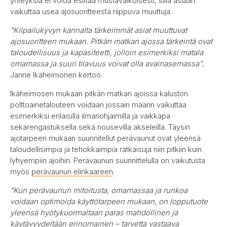
yhteyksiä ei voida esittää mustavalkoisesti, sillä asiaan
vaikuttaa usea ajosuoritteesta riippuva muuttuja.
”Kilpailukyvyn kannalta tärkeimmät asiat muuttuvat
ajosuoritteen mukaan. Pitkän matkan ajossa tärkeintä ovat
taloudellisuus ja kapasiteetti, jolloin esimerkiksi matala
omamassa ja suuri tilavuus voivat olla avainasemassa”
,
Janne Ikäheimonen kertoo.
Ikäheimosen mukaan pitkän matkan ajoissa kaluston
polttoainetalouteen voidaan jossain määrin vaikuttaa
esimerkiksi erilaisilla ilmanohjaimilla ja vaikkapa
sekarengastuksella sekä nousevilla akseleilla. Täysin
ajotarpeen mukaan suunnitellut perävaunut ovat yleensä
taloudellisimpia ja tehokkaimpia ratkaisuja niin pitkiin kuin
lyhyempiin ajoihin. Perävaunun suunnittelulla on vaikutusta
myös
perävaunun elinkaareen
.
”Kun perävaunun mitoitusta, omamassaa ja runkoa
voidaan optimoida käyttötarpeen mukaan, on lopputuote
yleensä hyötykuormaltaan paras mahdollinen ja
käytävyydeltään erinomainen – tarvetta vastaava