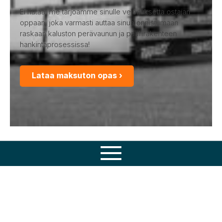
Ei hätää, me tarjoamme sinulle veloituksetta ostajan
oppaan, joka varmasti auttaa sinua onnistumaan
raskaan kaluston perävaunun ja päällirakenteen
hankintaprosessissa!
Lataa maksuton opas ›
Osaamisemme
Jaa:
Tuotteet
Facebook
Twitter
Huolto
Varaosat