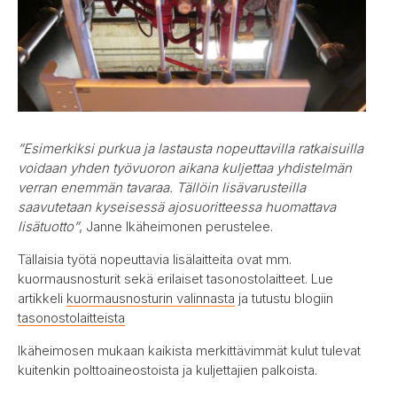
”Esimerkiksi purkua ja lastausta nopeuttavilla ratkaisuilla
voidaan yhden työvuoron aikana kuljettaa yhdistelmän
verran enemmän tavaraa. Tällöin lisävarusteilla
saavutetaan kyseisessä ajosuoritteessa huomattava
lisätuotto”
, Janne Ikäheimonen perustelee.
Tällaisia työtä nopeuttavia lisälaitteita ovat mm.
kuormausnosturit sekä erilaiset tasonostolaitteet. Lue
artikkeli
kuormausnosturin valinnasta
ja tutustu blogiin
tasonostolaitteista
Ikäheimosen mukaan kaikista merkittävimmät kulut tulevat
kuitenkin polttoaineostoista ja kuljettajien palkoista.