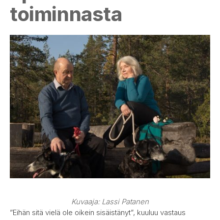
toiminnasta
Kuvaaja: Lassi Patanen
”Eihän sitä vielä ole oikein sisäistänyt”, kuuluu vastaus