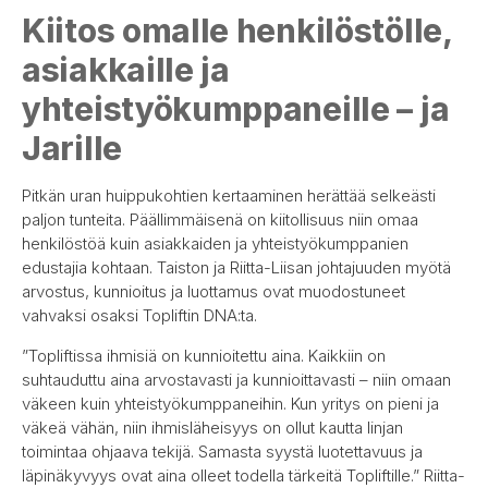
Kiitos omalle henkilöstölle,
asiakkaille ja
yhteistyökumppaneille – ja
Jarille
Pitkän uran huippukohtien kertaaminen herättää selkeästi
paljon tunteita. Päällimmäisenä on kiitollisuus niin omaa
henkilöstöä kuin asiakkaiden ja yhteistyökumppanien
edustajia kohtaan. Taiston ja Riitta-Liisan johtajuuden myötä
arvostus, kunnioitus ja luottamus ovat muodostuneet
vahvaksi osaksi Topliftin DNA:ta.
”Topliftissa ihmisiä on kunnioitettu aina. Kaikkiin on
suhtauduttu aina arvostavasti ja kunnioittavasti – niin omaan
väkeen kuin yhteistyökumppaneihin. Kun yritys on pieni ja
väkeä vähän, niin ihmisläheisyys on ollut kautta linjan
toimintaa ohjaava tekijä. Samasta syystä luotettavuus ja
läpinäkyvyys ovat aina olleet todella tärkeitä Topliftille.” Riitta-