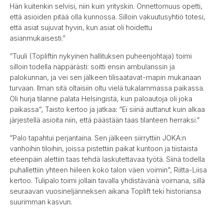
Hän kuitenkin selvisi, niin kuin yrityskin. Onnettomuus opetti,
että asioiden pitää olla kunnossa. Silloin vakuutusyhtiö totesi,
että asiat sujuvat hyvin, kun asiat oli hoidettu
asianmukaisesti.”
”Tuuli (Topliftin nykyinen hallituksen puheenjohtaja) toimi
silloin todella näppärästi: soitti ensin ambulanssin ja
palokunnan, ja vei sen jälkeen tilisaatavat-mapin mukanaan
turvaan. Ilman sitä oltaisiin oltu vielä tukalammassa paikassa.
Oli hurja tilanne palata Helsingistä, kun paloautoja oli joka
paikassa”, Taisto kertoo ja jatkaa: ”Ei siinä auttanut kuin alkaa
järjestellä asioita niin, että päästään taas tilanteen herraksi.”
”Palo tapahtui perjantaina. Sen jälkeen siirryttiin JOKA:n
vanhoihin tiloihin, joissa pistettiin paikat kuntoon ja tiistaista
eteenpäin alettiin taas tehdä laskutettavaa työtä. Siinä todella
puhallettiin yhteen hiileen koko talon väen voimin”, Riitta-Liisa
kertoo. Tulipalo toimi jollain tavalla yhdistävänä voimana, sillä
seuraavan vuosineljänneksen aikana Toplift teki historiansa
suurimman kasvun.