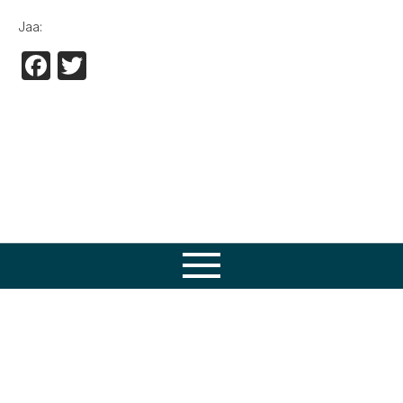
Jaa:
Facebook
Twitter
Osaamisemme
Tuotteet
Huolto
Varaosat