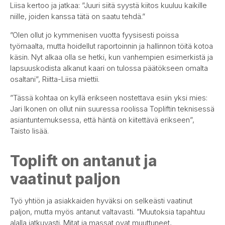
Liisa kertoo ja jatkaa: ”Juuri siitä syystä kiitos kuuluu kaikille
niille, joiden kanssa tätä on saatu tehdä.”
”Olen ollut jo kymmenisen vuotta fyysisesti poissa
työmaalta, mutta hoidellut raportoinnin ja hallinnon töitä kotoa
käsin. Nyt alkaa olla se hetki, kun vanhempien esimerkistä ja
lapsuuskodista alkanut kaari on tulossa päätökseen omalta
osaltani”, Riitta-Liisa miettii.
”Tässä kohtaa on kyllä erikseen nostettava esiin yksi mies:
Jari Ikonen on ollut niin suuressa roolissa Topliftin teknisessä
asiantuntemuksessa, että häntä on kiitettävä erikseen”,
Taisto lisää.
Toplift on antanut ja
vaatinut paljon
Työ yhtiön ja asiakkaiden hyväksi on selkeästi vaatinut
paljon, mutta myös antanut valtavasti. ”Muutoksia tapahtuu
alalla jatkuvasti. Mitat ja massat ovat muuttuneet,