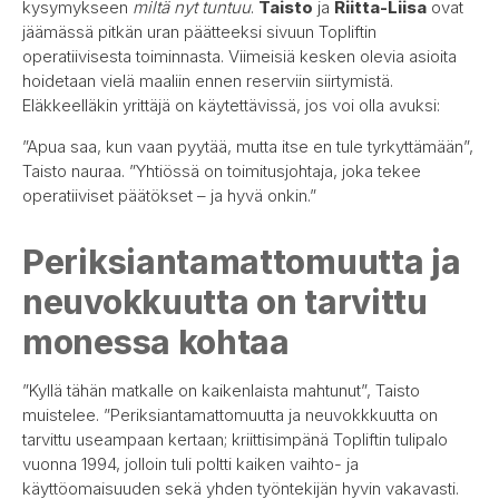
kysymykseen
miltä nyt tuntuu
.
Taisto
ja
Riitta-Liisa
ovat
jäämässä pitkän uran päätteeksi sivuun Topliftin
operatiivisesta toiminnasta. Viimeisiä kesken olevia asioita
hoidetaan vielä maaliin ennen reserviin siirtymistä.
Eläkkeelläkin yrittäjä on käytettävissä, jos voi olla avuksi:
”Apua saa, kun vaan pyytää, mutta itse en tule tyrkyttämään”,
Taisto nauraa. ”Yhtiössä on toimitusjohtaja, joka tekee
operatiiviset päätökset – ja hyvä onkin.”
Periksiantamattomuutta ja
neuvokkuutta on tarvittu
monessa kohtaa
”Kyllä tähän matkalle on kaikenlaista mahtunut”, Taisto
muistelee. ”Periksiantamattomuutta ja neuvokkkuutta on
tarvittu useampaan kertaan; kriittisimpänä Topliftin tulipalo
vuonna 1994, jolloin tuli poltti kaiken vaihto- ja
käyttöomaisuuden sekä yhden työntekijän hyvin vakavasti.