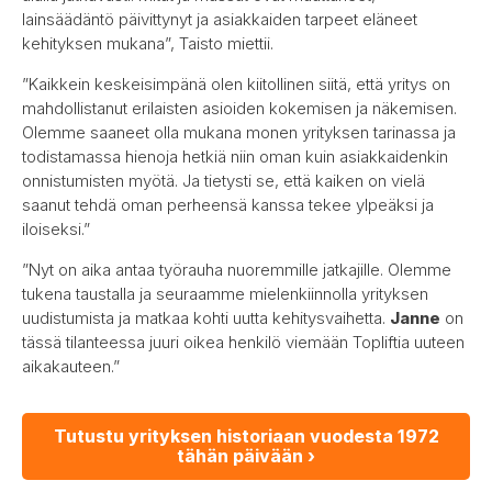
lainsäädäntö päivittynyt ja asiakkaiden tarpeet eläneet
kehityksen mukana”, Taisto miettii.
”Kaikkein keskeisimpänä olen kiitollinen siitä, että yritys on
mahdollistanut erilaisten asioiden kokemisen ja näkemisen.
Olemme saaneet olla mukana monen yrityksen tarinassa ja
todistamassa hienoja hetkiä niin oman kuin asiakkaidenkin
onnistumisten myötä. Ja tietysti se, että kaiken on vielä
saanut tehdä oman perheensä kanssa tekee ylpeäksi ja
iloiseksi.”
”Nyt on aika antaa työrauha nuoremmille jatkajille. Olemme
tukena taustalla ja seuraamme mielenkiinnolla yrityksen
uudistumista ja matkaa kohti uutta kehitysvaihetta.
Janne
on
tässä tilanteessa juuri oikea henkilö viemään Topliftia uuteen
aikakauteen.”
Tutustu yrityksen historiaan vuodesta 1972
tähän päivään ›