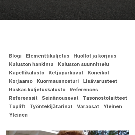
Blogi
Elementtikuljetus
Huollot ja korjaus
Kaluston hankinta
Kaluston suunnittelu
Kapellikalusto
Ketjupurkavat
Koneikot
Korjaamo
Kuormausnosturi
Lisävarusteet
Raskas kuljetuskalusto
References
Referenssit
Seinänousevat
Tasonostolaitteet
Toplift
Työntekijätarinat
Varaosat
Yleinen
Yleinen