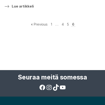
Lue artikkeli
« Previous
1
…
4
5
6
Seuraa meitä somessa
Facebook
Instagram
TikTok
YouTube