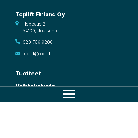
Toplift Finland Oy
Hopeatie 2
54100, Joutseno
020 766 9200
toplift@toplift.fi
Tuotteet
Vaihtokalusto
Osaamisemme
Korjaamo
Tuotteet
Kuorma-auton varaosat
Huolto
Varaosat